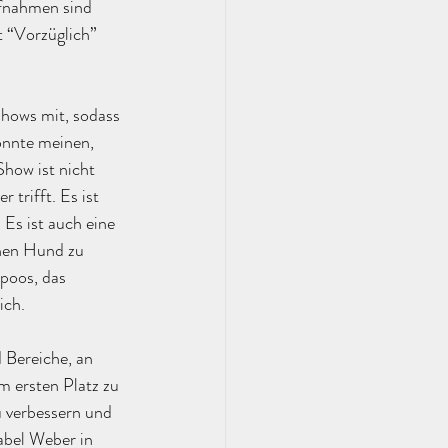
fnahmen sind 
 “Vorzüglich” 
Shows mit, sodass 
önnte meinen, 
Show ist nicht 
trifft. Es ist 
Es ist auch eine 
enen Hund zu 
poos, das 
ich.
 Bereiche, an 
m ersten Platz zu 
u verbessern und 
abel Weber in 