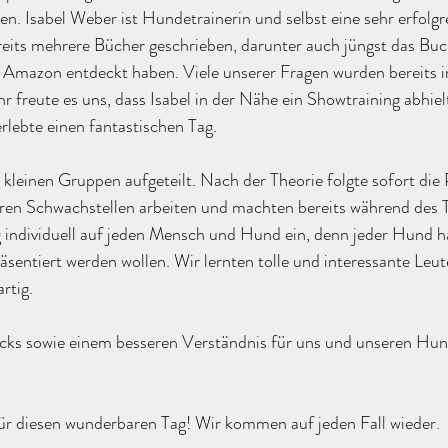
. Isabel Weber ist Hundetrainerin und selbst eine sehr erfolgr
ereits mehrere Bücher geschrieben, darunter auch jüngst das Buc
uf Amazon entdeckt haben. Viele unserer Fragen wurden bereits 
freute es uns, dass Isabel in der Nähe ein Showtraining abhielt
rlebte einen fantastischen Tag.
leinen Gruppen aufgeteilt. Nach der Theorie folgte sofort die P
eren Schwachstellen arbeiten und machten bereits während des T
ng individuell auf jeden Mensch und Hund ein, denn jeder Hund h
äsentiert werden wollen. Wir lernten tolle und interessante Leu
rtig.
ricks sowie einem besseren Verständnis für uns und unseren Hun
für diesen wunderbaren Tag! Wir kommen auf jeden Fall wieder.