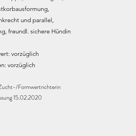
stkorbausformung,
krecht und parallel,
g, freundl. sichere Hündin
rt: vorzüglich
n: vorzüglich
Zucht-/Formwertrichterin
ssung 15.02.2020