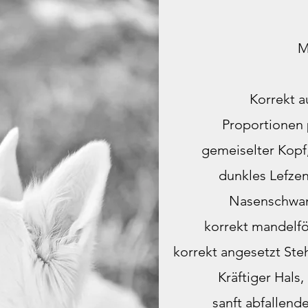
M
Korrekt a
Proportionen
gemeiselter Kopf
dunkles Lefze
Nasenschwam
korrekt mandelf
korrekt angesetzt St
Kräftiger Hals,
sanft abfallend