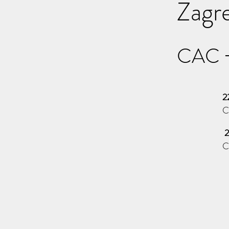
Zagre
CAC +
2
C
2
C