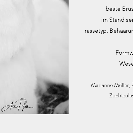
beste Bru
im Stand sen
rassetyp. Behaarun
Formwe
Wese
Marianne Müller, 
Zuchtzula