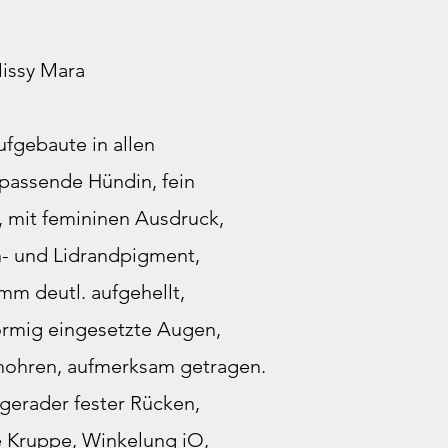
issy Mara
ufgebaute in allen
passende Hündin, fein
, mit femininen Ausdruck,
n- und Lidrandpigment,
m deutl. aufgehellt,
örmig eingesetzte Augen,
ehohren, aufmerksam getragen.
 gerader fester Rücken,
e Kruppe, Winkelung iO,